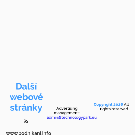
Další
webové
stránky
Copyright 2026
All
Advertising
rights reserved.
management:
admin@technologypark.eu
www.podnikani.info