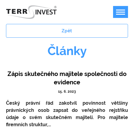
Zpět
Články
Offshore podnikání
Bankovnictví
Plán B pro podnikání v dobách temna
Zápis skutečného majitele společnosti do
Jurisdikce
Možnost a příklady využití offshore firem
Bankovní účty v zahraničí
evidence
Ceník
Kdy není možné offshore společnost použít?
FOREX, kryptoměny, akcie
Marshallovy ostrovy
15. 6. 2023
Kontakty
Koupit ready-made společnost / nabídka
USA
Ceník poskytovaných služeb
Český právní řád zakotvil povinnost většiny
společností k převodu
právnických osob zapsat do veřejného rejstříku
Přestěhujte svoji firmu do USA
Speciální společnosti / struktury
údaje o svém skutečném majiteli. Pro majitele
Jak založit offshore IBC / LLC / LTD?
Měnový konvertor
Velká Británie
Platební podmínky
firemních struktur,…
Ochrana majetku, anonymní vlastnictví