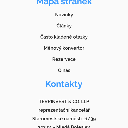
Mapa stránek
Novinky
Články
Často kladené otázky
Měnový konvertor
Rezervace
O nás
Kontakty
TERRINVEST & CO. LLP
reprezentační kancelář
Staroměstské náměstí 11/39
293 01 - Mladá Boleslav