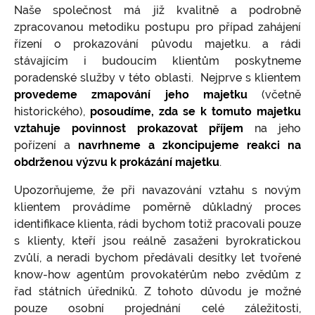
Naše společnost má již kvalitně a podrobně
zpracovanou metodiku postupu pro případ zahájení
řízení o prokazování původu majetku. a rádi
stávajícím i budoucím klientům poskytneme
poradenské služby v této oblasti. Nejprve s klientem
provedeme zmapování jeho majetku
(včetně
historického),
posoudíme, zda se k tomuto majetku
vztahuje povinnost prokazovat příjem
na jeho
pořízení a
navrhneme a zkoncipujeme reakci na
obdrženou výzvu k prokázání majetku
.
Upozorňujeme, že při navazování vztahu s novým
klientem provádíme poměrně důkladný proces
identifikace klienta, rádi bychom totiž pracovali pouze
s klienty, kteří jsou reálně zasaženi byrokratickou
zvůlí, a neradi bychom předávali desítky let tvořené
know-how agentům provokatérům nebo zvědům z
řad státních úředníků. Z tohoto důvodu je možné
pouze osobní projednání celé záležitosti,