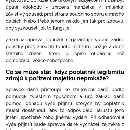
vyúčtovat. Bohužel ale takovým subjektem může být
úplně kdokoliv - zhrzená manželka / milenka,
závistivý soused, protistrana soudního sporu a mnoho
dalších. Nebo třeba jenom někdo jen tak pro zábavu,
aby vyzkoušel, jak to funguje.
Zákonná úprava bohužel negarantuje vůbec žádné
pojistky proti zneužití tohoto institutu, což je v době
státního zřízení, které je spíše oligarchií než
demokracií, velice nebezpečné.
Co se může stát, když poplatník legitimitu
zdrojů k pořízení majetku neprokáže?
Správce daně přistoupí ke stanovení daně podle
pomůcek zvláštním způsobem a určí základ daně
pomocí odhadu výše příjmů, kterých by poplatník
musel dosáhnout, aby to odpovídalo nárustu jeho
jmění, spotřebě nebo jinému vydání. Při odhadování
výše příjmů bude správce daně vycházet zejména z