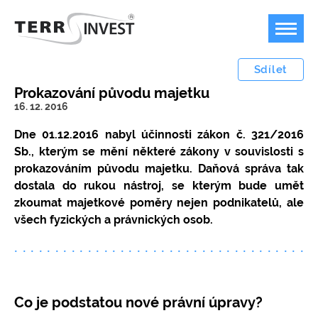
Sdílet
Prokazování původu majetku
16. 12. 2016
Offshore podnikání
Dne 01.12.2016 nabyl účinnosti zákon č. 321/2016
Sb., kterým se mění některé zákony v souvislosti s
Bankovnictví
Plán B pro podnikání v dobách temna
prokazováním původu majetku. Daňová správa tak
dostala do rukou nástroj, se kterým bude umět
Jurisdikce
Možnost a příklady využití offshore firem
Bankovní účty v zahraničí
zkoumat majetkové poměry nejen podnikatelů, ale
Ceník
Kdy není možné offshore společnost použít?
FOREX, kryptoměny, akcie
Marshallovy ostrovy
všech fyzických a právnických osob.
Kontakty
Koupit ready-made společnost / nabídka
USA
Ceník poskytovaných služeb
společností k převodu
Přestěhujte svoji firmu do USA
Speciální společnosti / struktury
Jak založit offshore IBC / LLC / LTD?
Měnový konvertor
Velká Británie
Platební podmínky
Co je podstatou nové právní úpravy?
Ochrana majetku, anonymní vlastnictví