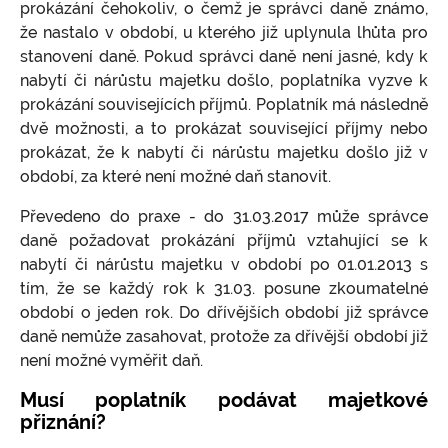
prokázání čehokoliv, o čemž je správci daně známo,
že nastalo v období, u kterého již uplynula lhůta pro
stanovení daně. Pokud správci daně není jasné, kdy k
nabytí či nárůstu majetku došlo, poplatníka vyzve k
prokázání souvisejících příjmů. Poplatník má následně
dvě možnosti, a to prokázat související příjmy nebo
prokázat, že k nabytí či nárůstu majetku došlo již v
období, za které není možné daň stanovit.
Převedeno do praxe - do 31.03.2017 může správce
daně požadovat prokázání příjmů vztahující se k
nabytí či nárůstu majetku v období po 01.01.2013 s
tím, že se každý rok k 31.03. posune zkoumatelné
období o jeden rok. Do dřívějších období již správce
daně nemůže zasahovat, protože za dřívější období již
není možné vyměřit daň.
Musí poplatník podávat majetkové
přiznání?