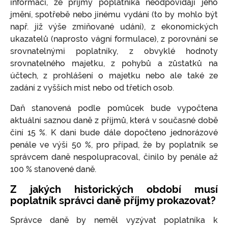
informací, že příjmy poplatníka neodpovídají jeho
jmění, spotřebě nebo jinému vydání (to by mohlo být
např. již výše zmiňované udání), z ekonomických
ukazatelů (naprosto vágní formulace), z porovnání se
srovnatelnými poplatníky, z obvyklé hodnoty
srovnatelného majetku, z pohybů a zůstatků na
účtech, z prohlášení o majetku nebo ale také ze
zadání z vyšších míst nebo od třetích osob.
Daň stanovená podle pomůcek bude vypočtena
aktuální saznou daně z příjmů, která v současné době
činí 15 %. K dani bude dále dopočteno jednorázové
penále ve výši 50 %, pro případ, že by poplatník se
správcem daně nespolupracoval, činilo by penále až
100 % stanovené daně.
Z jakých historických období musí
poplatník správci daně příjmy prokazovat?
Správce daně by neměl vyzývat poplatníka k