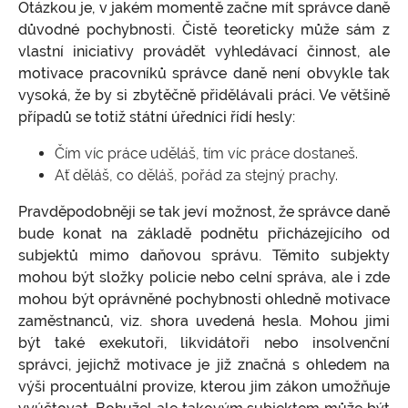
Otázkou je, v jakém momentě začne mít správce daně
důvodné pochybnosti. Čistě teoreticky může sám z
vlastní iniciativy provádět vyhledávací činnost, ale
motivace pracovníků správce daně není obvykle tak
vysoká, že by si zbytěčně přidělávali práci. Ve většině
případů se totiž státní úředníci řídí hesly:
Čím víc práce uděláš, tím víc práce dostaneš.
Ať děláš, co děláš, pořád za stejný prachy.
Pravděpodobněji se tak jeví možnost, že správce daně
bude konat na základě podnětu přicházejícího od
subjektů mimo daňovou správu. Těmito subjekty
mohou být složky policie nebo celní správa, ale i zde
mohou být oprávněné pochybnosti ohledně motivace
zaměstnanců, viz. shora uvedená hesla. Mohou jimi
být také exekutoři, likvidátoři nebo insolvenční
správci, jejichž motivace je již značná s ohledem na
výši procentuální provize, kterou jim zákon umožňuje