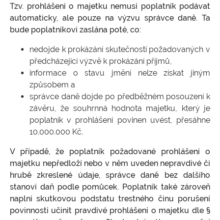
Tzv. prohlášení o majetku nemusí poplatník podávat
automaticky, ale pouze na výzvu správce daně. Ta
bude poplatníkovi zaslána poté, co:
nedojde k prokázání skutečností požadovaných v
předcházející výzvě k prokázání příjmů,
informace o stavu jmění nelze získat jiným
způsobem a
správce daně dojde po předběžném posouzení k
závěru, že souhrnná hodnota majetku, který je
poplatník v prohlášení povinen uvést, přesáhne
10.000.000 Kč.
V případě, že poplatník požadované prohlášení o
majetku nepředloží nebo v něm uveden nepravdivé či
hrubě zkreslené údaje, správce daně bez dalšího
stanoví daň podle pomůcek. Poplatník také zároveň
naplní skutkovou podstatu trestného činu porušení
povinnosti učinit pravdivé prohlášení o majetku dle §