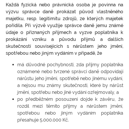
Kypr
Prodlení s úhradou poplatků za správu
Každá fyzická nebo právnická osoba je povinna na
Rezervace
Ochrana průmyslového a duševního
společnosti
vlastnictví
výzvu správce daně prokázat původ vlastněného
Estonsko
Vedení účetnictví pro estonské firmy
majetku, resp. legitimitu zdrojů, ze kterých majetek
Přesun podnikání do zahraničí, globální
On-line přístupy k registrům společností
pořídila. Při výzvě využije správce daně jemu známé
podnikání
Ověřování veřejných listin
údaje o přiznaných příjmech a vyzve poplatníka k
Obchodování se zbožím (dovoz, vývoz, dodání
prokázání vzniku a původu příjmů a dalších
v rámci EU)
skutečností souvisejících s nárůstem jeho jmění,
spotřebou nebo jiným vydáním v případě, že
Obchodování s akciemi, komoditami, FOREX
má důvodné pochybnosti, zda příjmy poplatníka
Poskytování elektronických a vzdálených
služeb - e-commerce
oznámené nebo tvrzené správci daně odpovídají
nárůstu jeho jmění, spotřebě nebo jinému vydání,
Finanční činnosti, sebefinancování, půjčky,
a nejsou mu známy skutečnosti, které by nárůst
faktoring
jmění, spotřebu nebo jiné vydání ozřejmovaly, a
Další příklady využití offshore firem
po předběžném posouzení dojde k závěru, že
rozdíl mezi těmito příjmy a nárůstem jmění,
Stanovisko k problematice zdroje příjmů na
spotřebou nebo jiným vydáním poplatníka
území ČR
přesahuje 5.000.000 Kč.