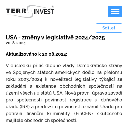
Sdílet
USA - změny v legislativě 2024/2025
20. 8. 2024
Offshore podnikání
Aktualizováno k 20.08.2024:
Bankovnictví
Plán B pro podnikání v dobách temna
V důsledku příliš dlouhé vlády Demokratické strany
ve Spojených státech amerických došlo na přelomu
Jurisdikce
Možnost a příklady využití offshore firem
Bankovní účty v zahraničí
roku 2023/2024 k novelizaci legislativy týkající se
Ceník
Kdy není možné offshore společnost použít?
FOREX, kryptoměny, akcie
Marshallovy ostrovy
zakládání a existence obchodních společností na
území všech 50 států USA. Nová právní úprava zavádí
Kontakty
Koupit ready-made společnost / nabídka
USA
Ceník poskytovaných služeb
pro společnosti povinnost registrace u daňového
společností k převodu
úřadu (IRS) a především povinnost oznámit Úřadu pro
Přestěhujte svoji firmu do USA
Speciální společnosti / struktury
Jak založit offshore IBC / LLC / LTD?
potírání finanční kriminality (FinCEN) skutečného
Měnový konvertor
Velká Británie
Platební podmínky
majitele obchodních společností.
Ochrana majetku, anonymní vlastnictví