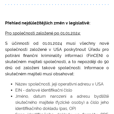
Kypr
Prodlení s úhradou poplatků za správu
Rezervace
Ochrana průmyslového a duševního
společnosti
vlastnictví
Estonsko
Vedení účetnictví pro estonské firmy
Přesun podnikání do zahraničí, globální
On-line přístupy k registrům společností
Přehled nejdůležitějších změn v legislativě:
podnikání
Ověřování veřejných listin
Pro společnosti založené po 01.01.2024:
Obchodování se zbožím (dovoz, vývoz, dodání
v rámci EU)
S účinností od 01.01.2024 musí všechny nové
Obchodování s akciemi, komoditami, FOREX
společnosti založené v USA poskytnout Úřadu pro
potírání finanční kriminality informaci (FinCEN) o
Poskytování elektronických a vzdálených
skutečném majiteli společnosti, a to nepozději do 90
služeb - e-commerce
dnů od založení takové společnosti. Informace o
Finanční činnosti, sebefinancování, půjčky,
skutečném majiteli musí obsahovat:
faktoring
Název společnosti, její operativní adresu v USA
Další příklady využití offshore firem
EIN - daňové identifikační číslo
Stanovisko k problematice zdroje příjmů na
Jméno, datum narození a adresu bydliště
území ČR
skutečného majitele (fyzické osoby) a číslo jeho
identifikačního dokladu (pas, OP)