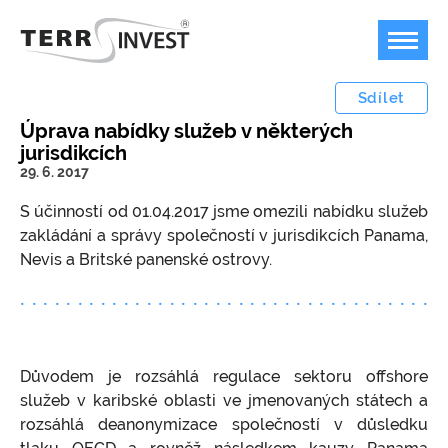
Sdílet
Úprava nabídky služeb v některých
jurisdikcích
29. 6. 2017
Offshore podnikání
S účinností od 01.04.2017 jsme omezili nabídku služeb
Bankovnictví
Plán B pro podnikání v dobách temna
zakládání a správy společností v jurisdikcích Panama,
Nevis a Britské panenské ostrovy.
Jurisdikce
Možnost a příklady využití offshore firem
Bankovní účty v zahraničí
Ceník
Kdy není možné offshore společnost použít?
FOREX, kryptoměny, akcie
Marshallovy ostrovy
Kontakty
Koupit ready-made společnost / nabídka
USA
Ceník poskytovaných služeb
společností k převodu
Přestěhujte svoji firmu do USA
Speciální společnosti / struktury
Důvodem je rozsáhlá regulace sektoru offshore
Jak založit offshore IBC / LLC / LTD?
Měnový konvertor
služeb v karibské oblasti ve jmenovaných státech a
Velká Británie
Platební podmínky
rozsáhlá deanonymizace společností v důsledku
Ochrana majetku, anonymní vlastnictví