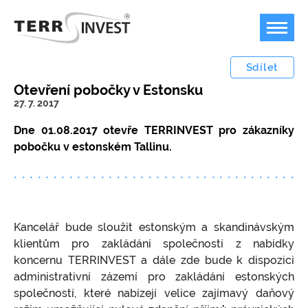
Sdílet
Otevření pobočky v Estonsku
27. 7. 2017
Offshore podnikání
Dne 01.08.2017 otevře TERRINVEST pro zákazníky
pobočku v estonském Tallinu.
Bankovnictví
Plán B pro podnikání v dobách temna
Jurisdikce
Možnost a příklady využití offshore firem
Bankovní účty v zahraničí
Ceník
Kdy není možné offshore společnost použít?
FOREX, kryptoměny, akcie
Marshallovy ostrovy
Kancelář bude sloužit estonským a skandinávským
Kontakty
Koupit ready-made společnost / nabídka
USA
Ceník poskytovaných služeb
klientům pro zakládání společností z nabídky
společností k převodu
Přestěhujte svoji firmu do USA
Speciální společnosti / struktury
koncernu TERRINVEST a dále zde bude k dispozici
Jak založit offshore IBC / LLC / LTD?
Měnový konvertor
administrativní zázemí pro zakládání estonských
Velká Británie
Platební podmínky
společností, které nabízejí velice zajímavý daňový
Ochrana majetku, anonymní vlastnictví