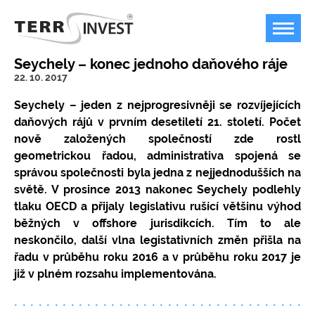
Seychely – konec jednoho daňového ráje
22. 10. 2017
Seychely – jeden z nejprogresivněji se rozvíjejících
daňových rájů v prvním desetiletí 21. století. Počet
Offshore podnikání
nově založených společností zde rostl
geometrickou řadou, administrativa spojená se
Bankovnictví
Plán B pro podnikání v dobách temna
správou společnosti byla jedna z nejjednodušších na
Jurisdikce
Možnost a příklady využití offshore firem
Bankovní účty v zahraničí
světě. V prosince 2013 nakonec Seychely podlehly
tlaku OECD a přijaly legislativu rušící většinu výhod
Ceník
Kdy není možné offshore společnost použít?
FOREX, kryptoměny, akcie
Marshallovy ostrovy
běžných v offshore jurisdikcích. Tím to ale
Kontakty
Koupit ready-made společnost / nabídka
USA
Ceník poskytovaných služeb
neskončilo, další vlna legistativních změn přišla na
společností k převodu
řadu v průběhu roku 2016 a v průběhu roku 2017 je
Přestěhujte svoji firmu do USA
Speciální společnosti / struktury
již v plném rozsahu implementována.
Jak založit offshore IBC / LLC / LTD?
Měnový konvertor
Velká Británie
Platební podmínky
Ochrana majetku, anonymní vlastnictví