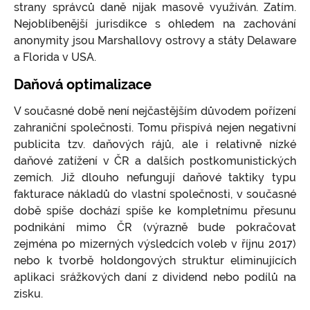
strany správců daně nijak masově využíván. Zatím.
Nejoblíbenější jurisdikce s ohledem na zachování
anonymity jsou Marshallovy ostrovy a státy Delaware
a Florida v USA.
Daňová optimalizace
V současné době není nejčastějším důvodem pořízení
zahraniční společnosti. Tomu přispívá nejen negativní
publicita tzv. daňových rájů, ale i relativně nízké
daňové zatížení v ČR a dalších postkomunistických
zemích. Již dlouho nefungují daňové taktiky typu
fakturace nákladů do vlastní společnosti, v současné
době spíše dochází spíše ke kompletnímu přesunu
podnikání mimo ČR (výrazně bude pokračovat
zejména po mizerných výsledcích voleb v říjnu 2017)
nebo k tvorbě holdongových struktur eliminujících
aplikaci srážkových daní z dividend nebo podílů na
zisku.