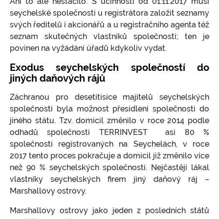
Ani to ale nestačilo. S účinností od 01.11.2017 musí
seychelské společnosti u registrátora založit seznamy
svých ředitelů i akcionářů a u registračního agenta též
seznam skutečných vlastníků společností; ten je
povinen na vyžádání úřadů kdykoliv vydat.
Exodus seychelských společností do
jiných daňových rájů
Záchranou pro desetitisíce majitelů seychelských
společností byla možnost přesídlení společnosti do
jiného státu. Tzv. domicil změnilo v roce 2014 podle
odhadů společnosti TERRINVEST asi 80 %
společností registrovaných na Seychelách, v roce
2017 tento proces pokračuje a domicil již změnilo více
než 90 % seychelských společností. Nejčastěji lákal
vlastníky seychelských firem jiný daňový ráj –
Marshallovy ostrovy.
Marshallovy ostrovy jako jeden z posledních států