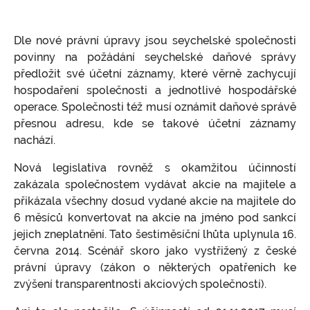
Kypr
Prodlení s úhradou poplatků za správu
Rezervace
Ochrana průmyslového a duševního
společnosti
vlastnictví
Estonsko
Dle nové právní úpravy jsou seychelské společnosti
Vedení účetnictví pro estonské firmy
Přesun podnikání do zahraničí, globální
On-line přístupy k registrům společností
povinny na požádání seychelské daňové správy
podnikání
Ověřování veřejných listin
předložit své účetní záznamy, které věrně zachycují
hospodaření společnosti a jednotlivé hospodářské
Obchodování se zbožím (dovoz, vývoz, dodání
v rámci EU)
operace. Společnosti též musí oznámit daňové správě
přesnou adresu, kde se takové účetní záznamy
Obchodování s akciemi, komoditami, FOREX
nachází.
Poskytování elektronických a vzdálených
Nová legislativa rovněž s okamžitou účinností
služeb - e-commerce
zakázala společnostem vydávat akcie na majitele a
Finanční činnosti, sebefinancování, půjčky,
přikázala všechny dosud vydané akcie na majitele do
faktoring
6 měsíců konvertovat na akcie na jméno pod sankcí
jejich zneplatnění. Tato šestiměsíční lhůta uplynula 16.
Další příklady využití offshore firem
června 2014. Scénář skoro jako vystřižený z české
Stanovisko k problematice zdroje příjmů na
právní úpravy (zákon o některých opatřeních ke
území ČR
zvýšení transparentnosti akciových společností).