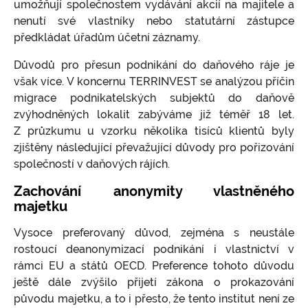
umožňují společnostem vydávání akcií na majitele a
nenutí své vlastníky nebo statutární zástupce
předkládat úřadům účetní záznamy.
Důvodů pro přesun podnikání do daňového ráje je
však více. V koncernu TERRINVEST se analýzou příčin
migrace podnikatelských subjektů do daňově
zvýhodněných lokalit zabýváme již téměř 18 let.
Z průzkumu u vzorku několika tisíců klientů byly
zjištěny následující převažující důvody pro pořizování
společností v daňových rájích.
Zachování anonymity vlastněného
majetku
Vysoce preferovaný důvod, zejména s neustále
rostoucí deanonymizací podnikání i vlastnictví v
rámci EU a států OECD. Preference tohoto důvodu
ještě dále zvýšilo přijetí zákona o prokazování
původu majetku, a to i přesto, že tento institut není ze